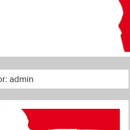
or:
admin